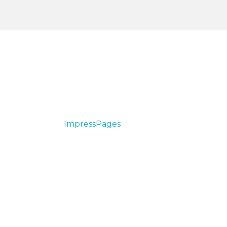
his cute theme was created to showcase
our work in a simple way. Use it wisely.
rag & drop with
ImpressPages