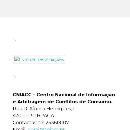
T
y
D
CNIACC - Centro Nacional de Informação
e Arbitragem de Conflitos de Consumo
.
Rua D. Afonso Henriques, 1
4700-030 BRAGA
Contactos: tel.253619107
Email.
geral@cniacc.pt